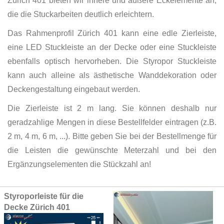
Zürich 401 bieten wir innere und äußere Eckelemente an,
die die Stuckarbeiten deutlich erleichtern.
Das Rahmenprofil Zürich 401 kann eine edle Zierleiste,
eine LED Stuckleiste an der Decke oder eine Stuckleiste
ebenfalls optisch hervorheben. Die Styropor Stuckleiste
kann auch alleine als ästhetische Wanddekoration oder
Deckengestaltung eingebaut werden.
Die Zierleiste ist 2 m lang. Sie können deshalb nur
geradzahlige Mengen in diese Bestellfelder eintragen (z.B.
2 m, 4 m, 6 m, ...). Bitte geben Sie bei der Bestellmenge für
die Leisten die gewünschte Meterzahl und bei den
Ergänzungselementen die Stückzahl an!
Grouped
Styroporleiste für die
product
Decke Zürich 401
items