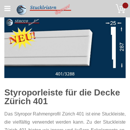
Skip
My
to
Content
Styroporleiste für die Decke
Zürich 401
Das Styropor Rahmenprofil Zürich 401 ist eine Stuckleiste,
die vielfältig verwendet werden kann. Zu der Stuckleiste