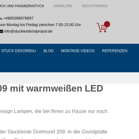
UCK UND FASSADENSTUCK
ANMELDEN
REGISTRIEREN
+4985098978997
My Cart
von Montag bis Freitag zwischen 7.00-15.00 Uhr
info@stuckleistenstyropor.de
STUCK DEKORBAU
BLOG
MONTAGE-VIDEOS
REFERENZEN
09 mit warmweißen LED
esign Lampen, die bei Ihnen zu Hause nur noch
er Stuckleiste Dortmund 209. In die Grundplatte