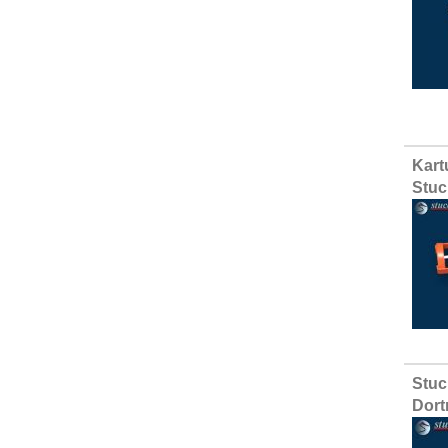
Kart
Stuc
Stuc
Dor