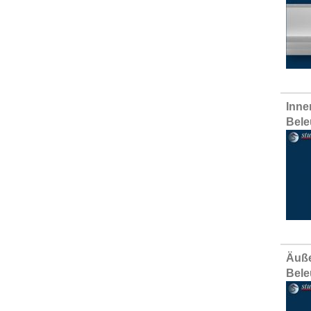
Inne
Bele
Äuße
Bele