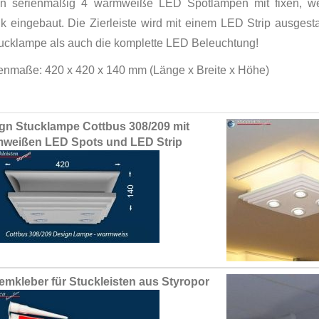
n serienmäßig 4 warmweiße LED Spotlampen mit fixen, w
rik eingebaut. Die Zierleiste wird mit einem LED Strip ausges
tucklampe als auch die komplette LED Beleuchtung!
nmaße: 420 x 420 x 140 mm (Länge x Breite x Höhe)
ed
gn Stucklampe Cottbus 308/209 mit
ct
weißen LED Spots und LED Strip
emkleber für Stuckleisten aus Styropor