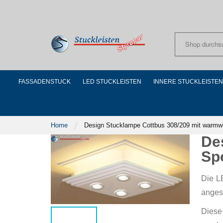
Skip
to
Content
FASSADENSTUCK
LED STUCKLEISTEN
INNERE STUCKLEISTEN
Home
Design Stucklampe Cottbus 308/209 mit warmw
De
Sp
Die L
anges
Diese