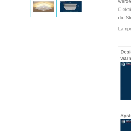
werde
Elekt
die S
Lampe
Group
Desi
produ
warm
items
Syst