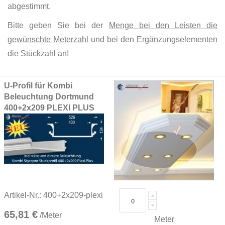
abgestimmt.
Bitte geben Sie bei der
Menge bei den Leisten die
gewünschte Meterzahl
und bei den Ergänzungselementen
die Stückzahl an!
Grouped
U-Profil für Kombi
product
Beleuchtung Dortmund
items
400+2x209 PLEXI PLUS
Artikel-Nr.: 400+2x209-plexi
65,81 €
/Meter
Meter