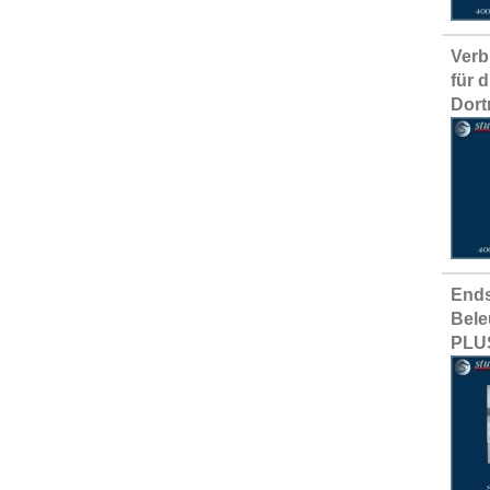
Verb
für 
Dor
Ends
Bele
PLU