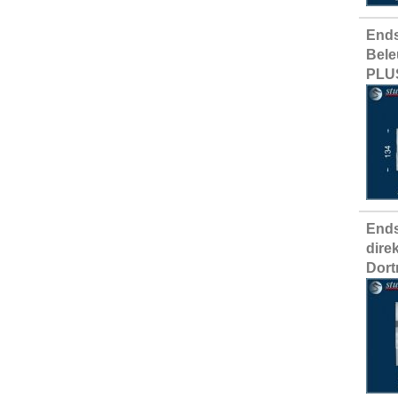
Ends
Bele
PLU
Ends
dire
Dor