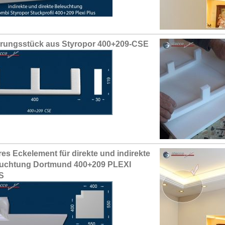
erungsstück aus Styropor 400+209-CSE
res Eckelement für direkte und indirekte
uchtung Dortmund 400+209 PLEXI
S