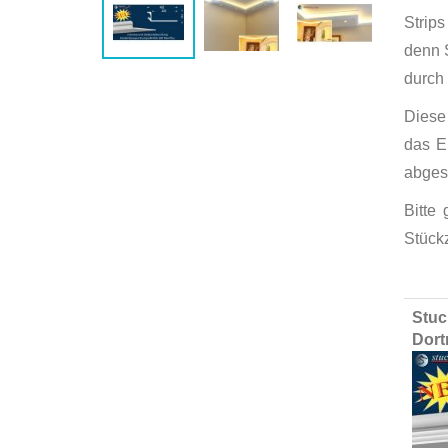
Strip
denn 
durch 
Diese 
das E
abges
Bitte
Stück
Group
Stuc
produ
Dor
items