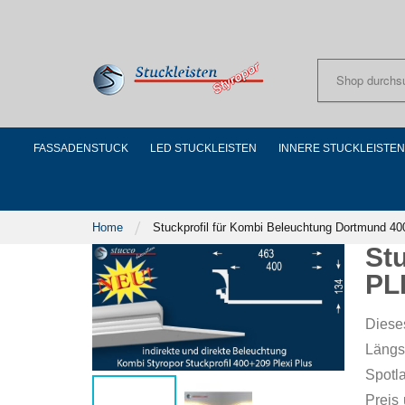
Skip
to
Content
FASSADENSTUCK
LED STUCKLEISTEN
INNERE STUCKLEISTEN
Home
Stuckprofil für Kombi Beleuchtung Dortmund 
St
PL
Diese
Längs
Spotl
Preis