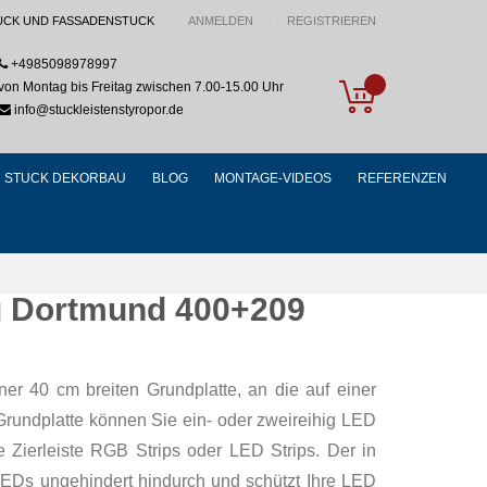
UCK UND FASSADENSTUCK
ANMELDEN
REGISTRIEREN
+4985098978997
My Cart
von Montag bis Freitag zwischen 7.00-15.00 Uhr
info@stuckleistenstyropor.de
STUCK DEKORBAU
BLOG
MONTAGE-VIDEOS
REFERENZEN
ng Dortmund 400+209
ner 40 cm breiten Grundplatte, an die auf einer
 Grundplatte können Sie ein- oder zweireihig LED
 Zierleiste RGB Strips oder LED Strips. Der in
r LEDs ungehindert hindurch und schützt Ihre LED