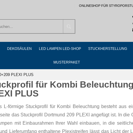
ONLINESHOP FÜR STYROPORST
Suchen
DEKOSÄULEN
LED LAMPEN LED-SHOP
STUCKHERSTELLUNG
MUSTERPAKET
400+209 PLEXI PLUS
uckprofil für Kombi Beleuchtu
EXI PLUS
s L-förmige Stuckprofil für Kombi Beleuchtung besteht aus ei
seite das Stuckprofil Dortmund 209 PLEXI angefügt ist. In die
ampen mit Einbaurahmen Ihrer Wahl einbauen, in die seitliche
 und Lieferumfang enthaltene Plexistreifen lässt das Licht de