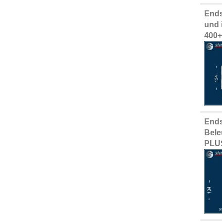
Ends
und 
400
Ends
Bele
PLU