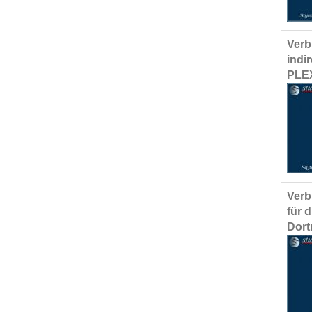
Verb
indi
PLE
Verb
für 
Dor