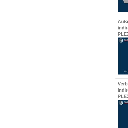
Äuße
indi
PLE
Verb
indi
PLE