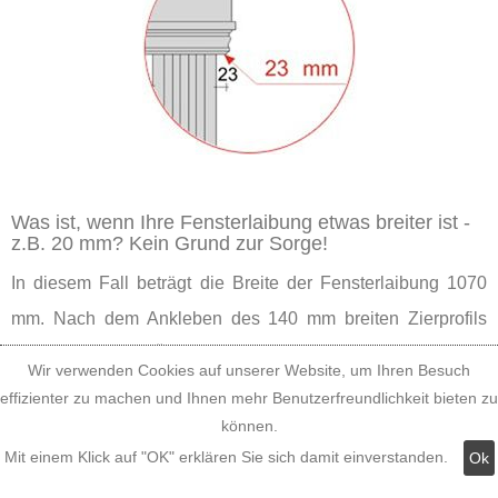
Was ist, wenn Ihre Fensterlaibung etwas breiter ist -
z.B. 20 mm? Kein Grund zur Sorge!
In diesem Fall beträgt die Breite der Fensterlaibung 1070
mm. Nach dem Ankleben des 140 mm breiten Zierprofils
bleiben 13 mm Überstand neben der Zierleiste. Dieser
Wir verwenden Cookies auf unserer Website, um Ihren Besuch
Überstand ist nur ein wenig kleiner, und es gibt kaum einen
effizienter zu machen und Ihnen mehr Benutzerfreundlichkeit bieten zu
Betrachter, dem das an der Fensterverzierung auffällt,
können.
Mit einem Klick auf "OK" erklären Sie sich damit einverstanden.
Ok
solange er nicht mit der Nase daraufgestoßen wird. Also
können Sie guten Gewissens das Tympanon aus der