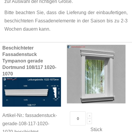
zur Auswahl der richtigen Größe.
Bitte beachten Sie, dass die Lieferung der einbaufertigen,
beschichteten Fassadenelemente in der Saison bis zu 2-3
Wochen dauern kann.
Grouped
Beschichteter
product
Fassadenstuck
items
Tympanon gerade
Dortmund 108/117 1020-
1070
Artikel-Nr.: fassadenstuck-
gerade-108-117-1020-
Stück
1070-beschichtet