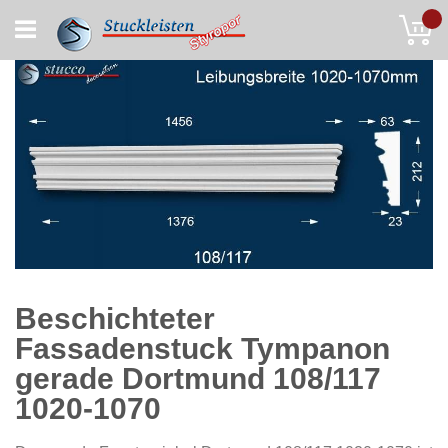
Skip
My
to
Content
Beschichteter
Fassadenstuck Tympanon
gerade Dortmund 108/117
1020-1070