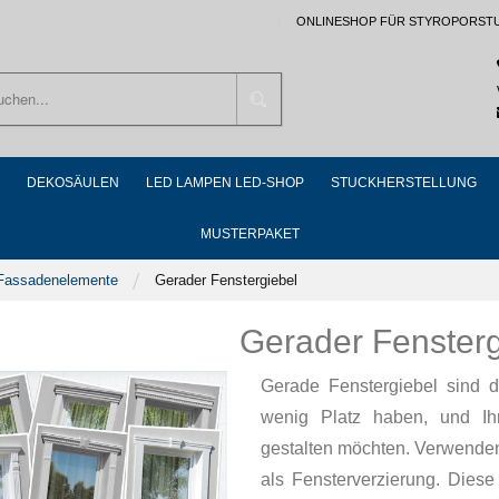
ONLINESHOP FÜR STYROPORST
Suchen
DEKOSÄULEN
LED LAMPEN LED-SHOP
STUCKHERSTELLUNG
MUSTERPAKET
 Fassadenelemente
Gerader Fenstergiebel
Gerader Fensterg
Gerade Fenstergiebel sind d
wenig Platz haben, und Ih
gestalten möchten. Verwenden 
als Fensterverzierung. Dies