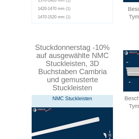
1370-1420 mm
1
Warenkorb
im
Produkt(e)
Besc
1420-1470 mm
1
Warenkorb
im
Tym
Produkt(e)
1470-1520 mm
1
Warenkorb
im
Warenkorb
Stuckdonnerstag -10%
auf ausgewählte NMC
Stuckleisten, 3D
Buchstaben Cambria
und gemusterte
Stuckleisten
Besch
NMC Stuckleisten
Tym