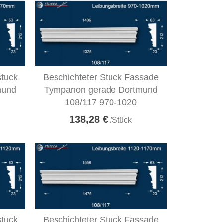
stuck
Beschichteter Stuck Fassade
mund
Tympanon gerade Dortmund
108/117 970-1020
138,28 €
/Stück
stuck
Beschichteter Stuck Fassade