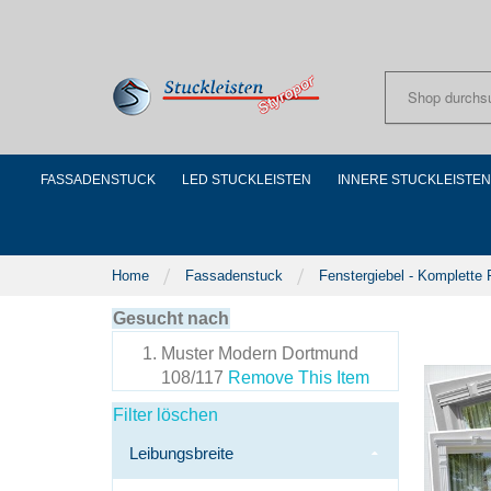
Skip
to
Content
FASSADENSTUCK
LED STUCKLEISTEN
INNERE STUCKLEISTEN
Home
Fassadenstuck
Fenstergiebel - Komplette
Gesucht nach
Muster
Modern Dortmund
108/117
Remove This Item
Filter löschen
Leibungsbreite