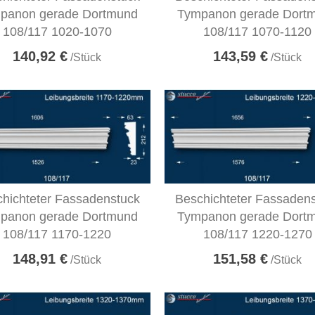
panon gerade Dortmund
Tympanon gerade Dort
108/117 1020-1070
108/117 1070-1120
140,92 €
143,59 €
/Stück
/Stück
hichteter Fassadenstuck
Beschichteter Fassaden
panon gerade Dortmund
Tympanon gerade Dort
108/117 1170-1220
108/117 1220-1270
148,91 €
151,58 €
/Stück
/Stück