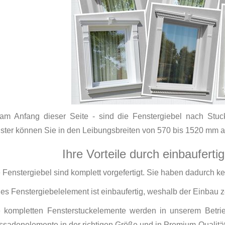
am Anfang dieser Seite - sind die Fenstergiebel nach Stuc
ster können Sie in den Leibungsbreiten von 570 bis 1520 mm 
Ihre Vorteile durch einbauferti
e Fenstergiebel sind komplett vorgefertigt. Sie haben dadurch k
des Fenstergiebelelement ist einbaufertig, weshalb der Einbau ze
e kompletten Fensterstuckelemente werden in unserem Betrie
ssadenelemente in der richtigen Größe und in Premium-Qualität