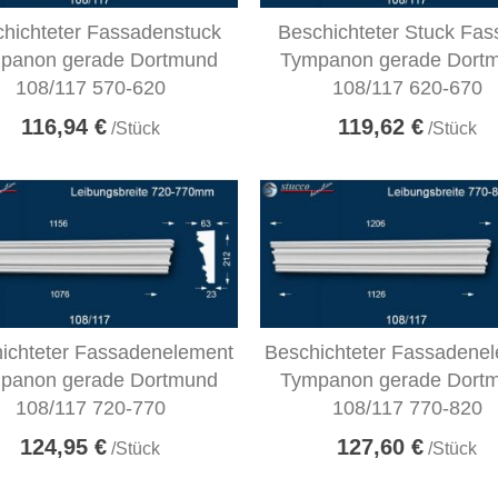
hichteter Fassadenstuck
Beschichteter Stuck Fa
panon gerade Dortmund
Tympanon gerade Dort
108/117 570-620
108/117 620-670
116,94 €
119,62 €
/Stück
/Stück
ichteter Fassadenelement
Beschichteter Fassadene
panon gerade Dortmund
Tympanon gerade Dort
108/117 720-770
108/117 770-820
124,95 €
127,60 €
/Stück
/Stück