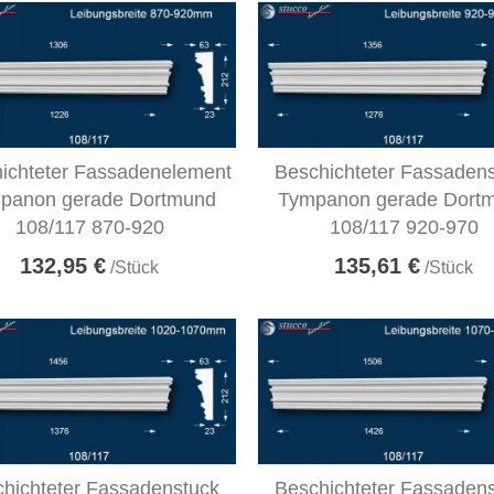
ichteter Fassadenelement
Beschichteter Fassaden
panon gerade Dortmund
Tympanon gerade Dort
108/117 870-920
108/117 920-970
132,95 €
135,61 €
/Stück
/Stück
hichteter Fassadenstuck
Beschichteter Fassaden