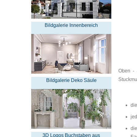
Bildgalerie Innenbereich
Oben - 
Stuckmu
Bildgalerie Deko Säule
di
je
di
3D Logos Buchstaben aus
Fa