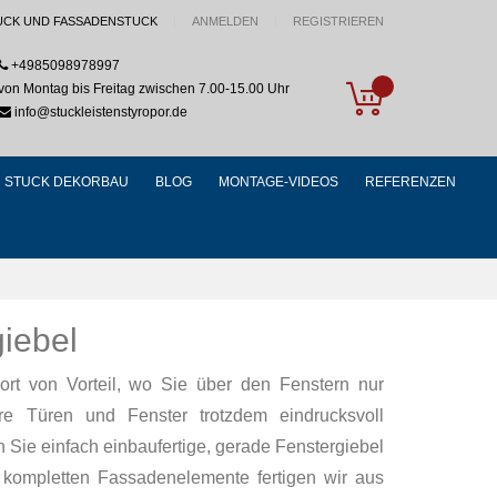
UCK UND FASSADENSTUCK
ANMELDEN
REGISTRIEREN
+4985098978997
My Cart
von Montag bis Freitag zwischen 7.00-15.00 Uhr
info@stuckleistenstyropor.de
STUCK DEKORBAU
BLOG
MONTAGE-VIDEOS
REFERENZEN
iebel
ort von Vorteil, wo Sie über den Fenstern nur
re Türen und Fenster trotzdem eindrucksvoll
Sie einfach einbaufertige, gerade Fenstergiebel
e kompletten Fassadenelemente fertigen wir aus