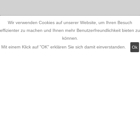
Kategorien:
Wir verwenden Cookies auf unserer Website, um Ihren Besuch
effizienter zu machen und Ihnen mehr Benutzerfreundlichkeit bieten zu
können.
Fassadenstuck
Mit einem Klick auf "OK" erklären Sie sich damit einverstanden.
Ok
LED Stuckleisten
Innere Stuckleisten
Dekosäulen
LED Lampen LED-Shop
Stuckherstellung
Stuck Dekorbau
stuckleistenstyropor.de
|
Über uns
|
impressum