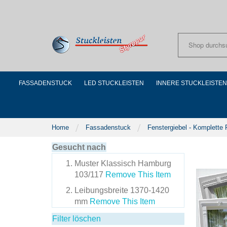
Skip
to
Content
FASSADENSTUCK
LED STUCKLEISTEN
INNERE STUCKLEISTEN
Home
Fassadenstuck
Fenstergiebel - Komplette
Gesucht nach
Muster
Klassisch Hamburg
103/117
Remove This Item
Leibungsbreite
1370-1420
mm
Remove This Item
Filter löschen