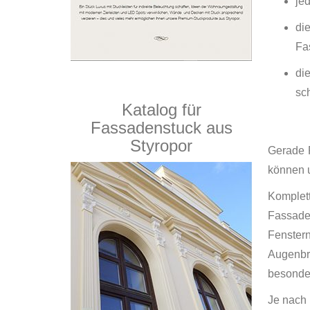
je
di
Fa
di
sc
Katalog für
Fassadenstuck aus
Styropor
Gerade 
können u
Komplet
Fassade
Fenster
Augenbr
besonde
Je nach