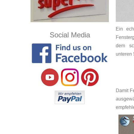
Ein ech
Social Media
Fenster
dem sch
unteren 
Damit Fe
ausgewä
empfehle