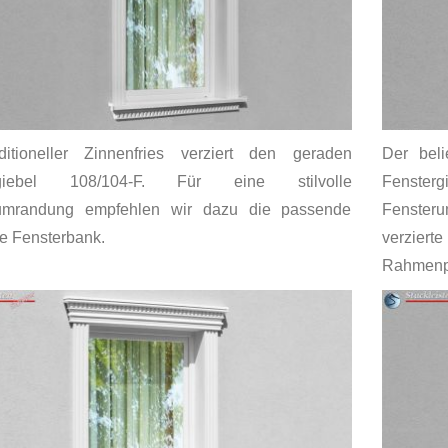
ditioneller Zinnenfries verziert den geraden
Der beli
rgiebel 108/104-F. Für eine stilvolle
Fenster
umrandung empfehlen wir dazu die passende
Fenster
e Fensterbank.
verzier
Rahmenpr