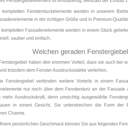
des Fenstergiebelelement ist einbaufertig, weshalb der Einbau ze
e kompletten Fensterstuckelemente werden in unserem Betrie
ssadenelemente in der richtigen Größe und in Premium-Qualität
e kompletten Fassadenelemente werden in einem Stück geliefert
hnell, sauber und einfach.
Welchen geraden Fenstergiebel 
Fenstergiebel haben den enormen Vorteil, dass sie auch bei 
nd trotzdem dem Fenster Ausdrucksstärke verleihen.
te Fenstergiebel verbinden weitere Vorteile in einem Fass
nelemente nur noch über dem Fenstersturz an der Fassade a
n mehr Ausdruckskraft, denn umsichtig ausgewählte Fenster
auen in einem Gesicht. Sie unterstreichen die Form der 
ren Charme.
 Ihrem persönlichen Geschmack können Sie aus folgenden Fens