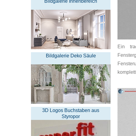
Bildgalerie Innenbereich
Ein tra
Fenste
Bildgalerie Deko Säule
Fenster
komplett
3D Logos Buchstaben aus
Styropor