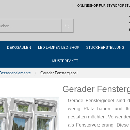
ONLINESHOP FÜR STYROPORST
Suchen
DEKOSÄULEN
LED LAMPEN LED-SHOP
STUCKHERSTELLUNG
MUSTERPAKET
 Fassadenelemente
Gerader Fenstergiebel
Gerader Fensterg
Gerade Fenstergiebel sind d
wenig Platz haben, und Ih
gestalten möchten. Verwenden 
als Fensterverzierung. Dies