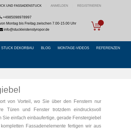
UCK UND FASSADENSTUCK
ANMELDEN
REGISTRIEREN
+4985098978997
My Cart
von Montag bis Freitag zwischen 7.00-15.00 Uhr
info@stuckleistenstyropor.de
STUCK DEKORBAU
BLOG
MONTAGE-VIDEOS
REFERENZEN
iebel
ort von Vorteil, wo Sie über den Fenstern nur
re Türen und Fenster trotzdem eindrucksvoll
Sie einfach einbaufertige, gerade Fenstergiebel
e kompletten Fassadenelemente fertigen wir aus