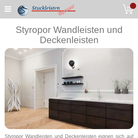
Skip
My
to
Content
Styropor Wandleisten und
Deckenleisten
Styropor Wandleisten und Deckenleisten eignen sich auf