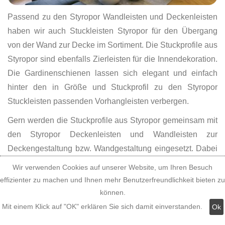
Passend zu den Styropor Wandleisten und Deckenleisten
haben wir auch Stuckleisten Styropor für den Übergang
von der Wand zur Decke im Sortiment. Die Stuckprofile aus
Styropor sind ebenfalls Zierleisten für die Innendekoration.
Die Gardinenschienen lassen sich elegant und einfach
hinter den in Größe und Stuckprofil zu den Styropor
Stuckleisten passenden Vorhangleisten verbergen.
Gern werden die Stuckprofile aus Styropor gemeinsam mit
den Styropor Deckenleisten und Wandleisten zur
Deckengestaltung bzw. Wandgestaltung eingesetzt. Dabei
können Sie das Stuckprofil der Zierleisten noch einmal für
Wir verwenden Cookies auf unserer Website, um Ihren Besuch
die Wandgestaltung udn Deckengestaltung aufgreifen oder
effizienter zu machen und Ihnen mehr Benutzerfreundlichkeit bieten zu
ganz bewußt mit einem anderen Stuckprofil bei der
können.
Wanddekoration und Deckendekoration Kontraste
Mit einem Klick auf "OK" erklären Sie sich damit einverstanden.
Ok
erzeugen. Lassen Sie sich von uns inspirieren und