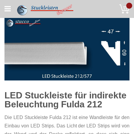
Skip
My
to
Content
LED Stuckleiste für indirekte
Beleuchtung Fulda 212
Die LED Stuckleiste Fulda 212 ist eine Wandleiste für den
Einbau von LED Strips. Das Licht der LED Strips wird von