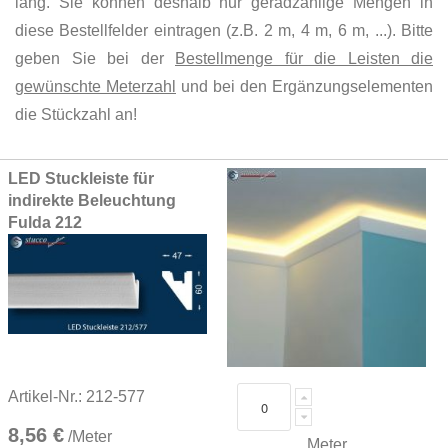
lang. Sie können deshalb nur geradzahlige Mengen in
diese Bestellfelder eintragen (z.B. 2 m, 4 m, 6 m, ...). Bitte
geben Sie bei der
Bestellmenge für die Leisten die
gewünschte Meterzahl
und bei den Ergänzungselementen
die Stückzahl an!
Grouped
LED Stuckleiste für
product
indirekte Beleuchtung
items
Fulda 212
Artikel-Nr.: 212-577
8,56 €
/Meter
Meter