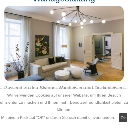
Passend zu den Styropor Wandleisten und Deckenleisten
Wir verwenden Cookies auf unserer Website, um Ihren Besuch
haben wir auch Stuckleisten Styropor für den Übergang
effizienter zu machen und Ihnen mehr Benutzerfreundlichkeit bieten zu
von der Wand zur Decke im Sortiment. Die Stuckprofile aus
können.
Styropor sind ebenfalls Zierleisten für die Innendekoration.
Mit einem Klick auf "OK" erklären Sie sich damit einverstanden.
Ok
Die Gardinenschienen lassen sich elegant und einfach
hinter den in Größe und Stuckprofil zu den Styropor