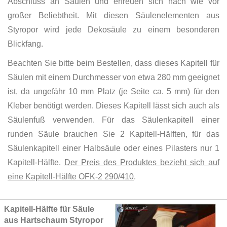
Abschluss an Säulen und erfreuen sich nach wie vor
großer Beliebtheit. Mit diesen Säulenelementen aus
Styropor wird jede Dekosäule zu einem besonderen
Blickfang.
Beachten Sie bitte beim Bestellen, dass dieses Kapitell für
Säulen mit einem Durchmesser von etwa 280 mm geeignet
ist, da ungefähr 10 mm Platz (je Seite ca. 5 mm) für den
Kleber benötigt werden. Dieses Kapitell lässt sich auch als
Säulenfuß verwenden. Für das Säulenkapitell einer
runden Säule brauchen Sie 2 Kapitell-Hälften, für das
Säulenkapitell einer Halbsäule oder eines Pilasters nur 1
Kapitell-Hälfte.
Der Preis des Produktes bezieht sich auf
eine Kapitell-Hälfte OFK-2 290/410
.
Grouped
Kapitell-Hälfte für Säule
product
aus Hartschaum Styropor
items