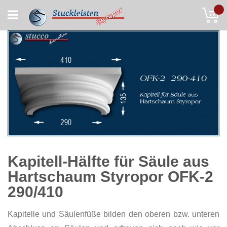
Skip
My
to
Content
Kapitell-Hälfte für Säule aus
Hartschaum Styropor OFK-2
290/410
Kapitelle und Säulenfüße bilden den oberen bzw. unteren