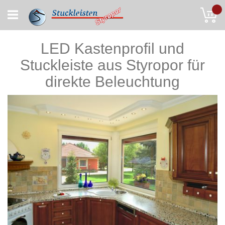
Skip
My
to
Content
LED Kastenprofil und
Stuckleiste aus Styropor für
direkte Beleuchtung