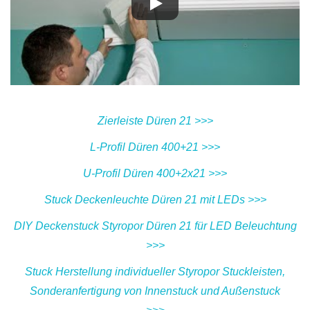
Zierleiste Düren 21 >>>
L-Profil Düren 400+21 >>>
U-Profil Düren 400+2x21 >>>
Stuck Deckenleuchte Düren 21 mit LEDs >>>
DIY Deckenstuck Styropor Düren 21 für LED Beleuchtung
>>>
Stuck Herstellung individueller Styropor Stuckleisten,
Sonderanfertigung von Innenstuck und Außenstuck