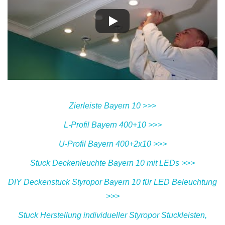
Zierleiste Bayern 10 >>>
L-Profil Bayern 400+10 >>>
U-Profil Bayern 400+2x10 >>>
Stuck Deckenleuchte Bayern 10 mit LEDs >>>
DIY Deckenstuck Styropor Bayern 10 für LED Beleuchtung
>>>
Stuck Herstellung individueller Styropor Stuckleisten,