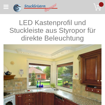
Skip
My
to
Content
LED Kastenprofil und
Stuckleiste aus Styropor für
direkte Beleuchtung