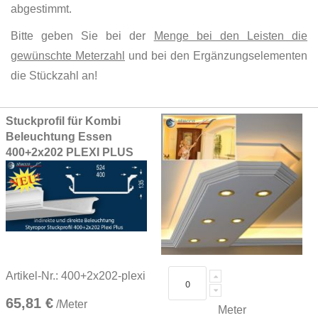
abgestimmt.
Bitte geben Sie bei der
Menge bei den Leisten die
gewünschte Meterzahl
und bei den Ergänzungselementen
die Stückzahl an!
Grouped
Stuckprofil für Kombi
product
Beleuchtung Essen
items
400+2x202 PLEXI PLUS
Artikel-Nr.: 400+2x202-plexi
65,81 €
/Meter
Meter