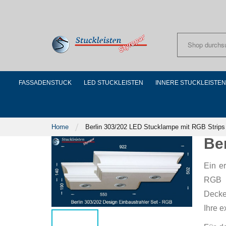
Skip
to
Content
FASSADENSTUCK
LED STUCKLEISTEN
INNERE STUCKLEISTEN
Home
Berlin 303/202 LED Stucklampe mit RGB Strips
Be
Ein e
RGB L
Decke
Ihre 