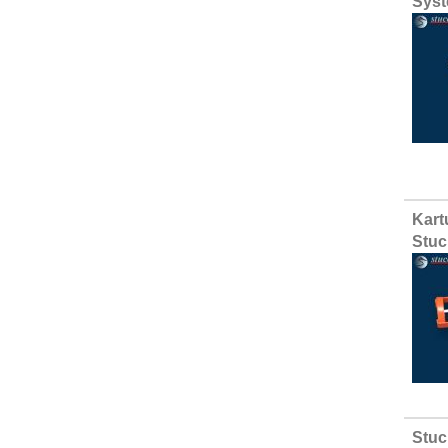
Syst
Kart
Stuc
Stuc