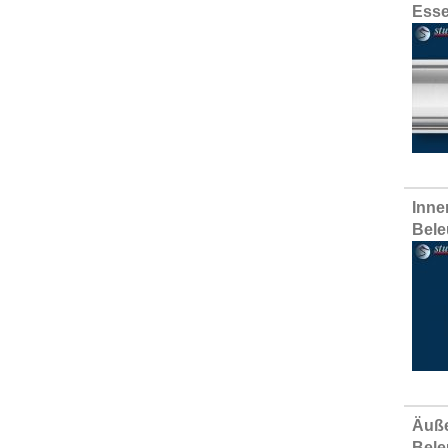
Esse
Inne
Bele
Äuße
Bele