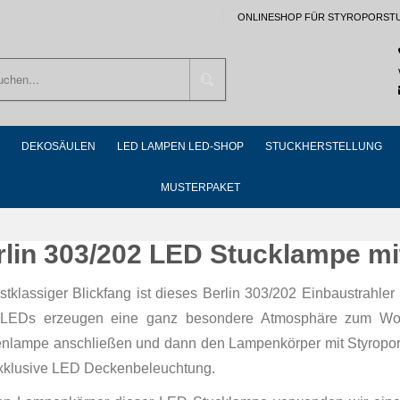
ONLINESHOP FÜR STYROPORST
Suchen
DEKOSÄULEN
LED LAMPEN LED-SHOP
STUCKHERSTELLUNG
MUSTERPAKET
rlin 303/202 LED Stucklampe mi
rstklassiger Blickfang ist dieses Berlin 303/202 Einbaustrahl
EDs erzeugen eine ganz besondere Atmosphäre zum Wohlf
nlampe anschließen und dann den Lampenkörper mit Styroporkl
exklusive LED Deckenbeleuchtung.