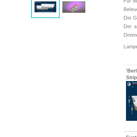
Für d
Beleu
Die G
Der a
Dimme
Lampe
Group
'Ber
produ
Stri
items