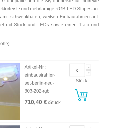
undplatte und die Styroporleiste für indirekte
lektorleiste und mehrfarbige RGB LED Stripes an.
 mit schwenkbaren, weißen Einbaurahmen auf.
 Set mit Stuck und LEDs sowie einen Trafo und
Höhe)
Artikel-Nr.:
einbaustrahler-
Stück
set-berlin-neu-
303-202-rgb
710,40 €
/Stück