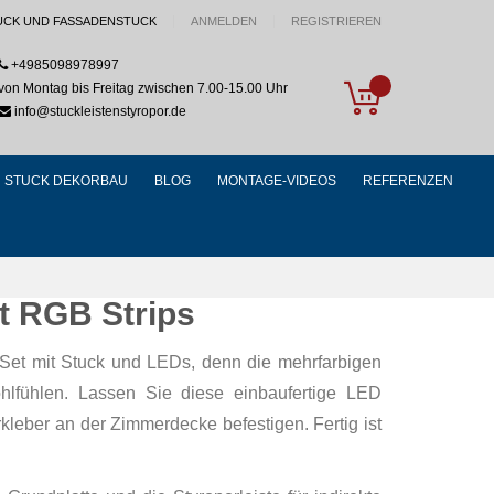
UCK UND FASSADENSTUCK
ANMELDEN
REGISTRIEREN
+4985098978997
My Cart
von Montag bis Freitag zwischen 7.00-15.00 Uhr
info@stuckleistenstyropor.de
STUCK DEKORBAU
BLOG
MONTAGE-VIDEOS
REFERENZEN
t RGB Strips
er Set mit Stuck und LEDs, denn die mehrfarbigen
ühlen. Lassen Sie diese einbaufertige LED
eber an der Zimmerdecke befestigen. Fertig ist