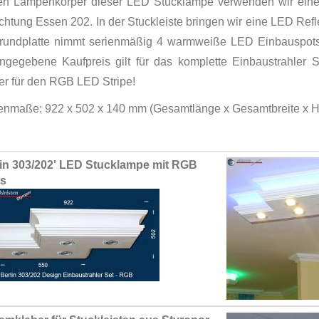
en Lampenkörper dieser LED Stucklampe verwenden wir eine Gr
chtung Essen 202. In der Stuckleiste bringen wir eine LED Ref
rundplatte nimmt serienmäßig 4 warmweiße LED Einbauspots
ngegebene Kaufpreis gilt für das komplette Einbaustrahler
r für den RGB LED Stripe!
nmaße: 922 x 502 x 140 mm (Gesamtlänge x Gesamtbreite x 
ed
lin 303/202' LED Stucklampe mit RGB
ct
ps