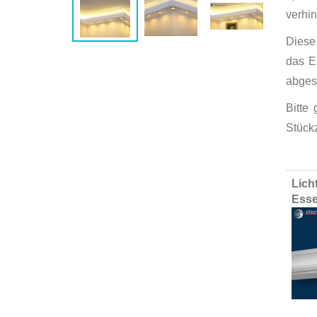
verhin
Diese 
das E
abges
Bitte
Stück
Group
Lich
produ
Esse
items