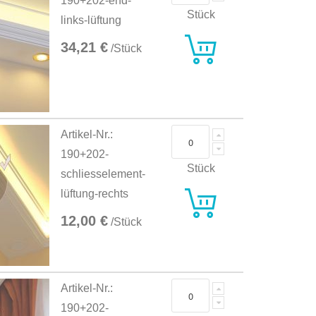
190+202-end-
Stück
links-lüftung
34,21 €
/Stück
Artikel-Nr.:
190+202-
Stück
schliesselement-
lüftung-rechts
12,00 €
/Stück
Artikel-Nr.:
190+202-