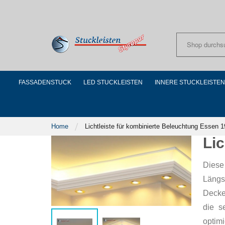
Skip
to
Content
FASSADENSTUCK
LED STUCKLEISTEN
INNERE STUCKLEISTEN
Home
Lichtleiste für kombinierte Beleuchtung Essen 
Li
Diese 
Längs
Decke
die s
optimi