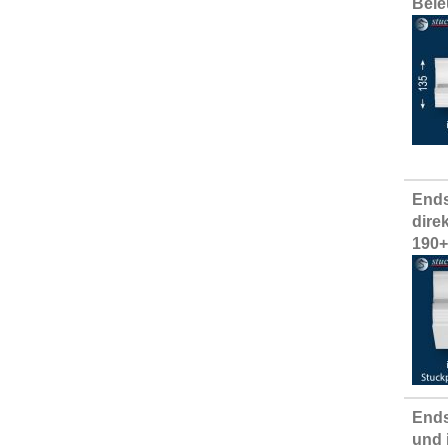
Bele
Ends
dire
190
Ends
und 