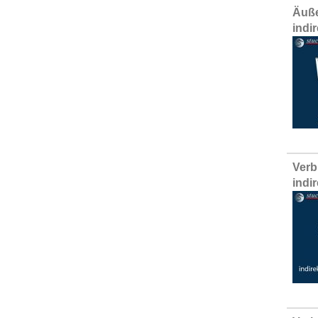
Äuße
indi
Verb
indi