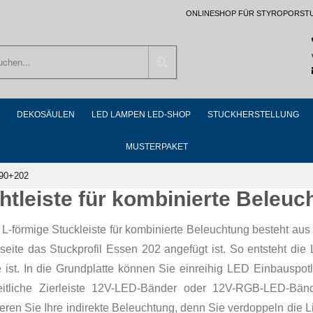
ONLINESHOP FÜR STYROPORST
Suchen
DEKOSÄULEN
LED LAMPEN LED-SHOP
STUCKHERSTELLUNG
MUSTERPAKET
190+202
chtleiste für kombinierte Beleu
L-förmige Stuckleiste für kombinierte Beleuchtung besteht aus 
seite das Stuckprofil Essen 202 angefügt ist. So entsteht di
 ist. In die Grundplatte können Sie einreihig LED Einbauspot
eitliche Zierleiste 12V-LED-Bänder oder 12V-RGB-LED-Bänd
eren Sie Ihre indirekte Beleuchtung, denn Sie verdoppeln die L