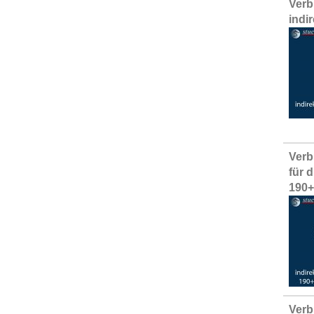
Verb
indi
Verb
für 
190
Verb