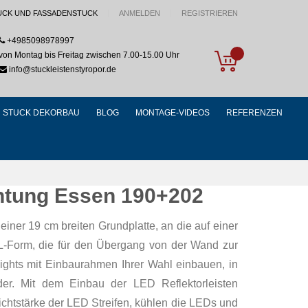
UCK UND FASSADENSTUCK
ANMELDEN
REGISTRIEREN
+4985098978997
My Cart
von Montag bis Freitag zwischen 7.00-15.00 Uhr
info@stuckleistenstyropor.de
STUCK DEKORBAU
BLOG
MONTAGE-VIDEOS
REFERENZEN
chtung Essen 190+202
einer 19 cm breiten Grundplatte, an die auf einer
e L-Form, die für den Übergang von der Wand zur
lights mit Einbaurahmen Ihrer Wahl einbauen, in
er. Mit dem Einbau der LED Reflektorleisten
ichtstärke der LED Streifen, kühlen die LEDs und