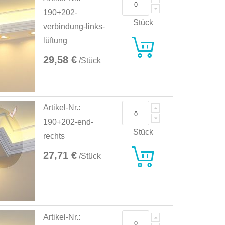
190+202-
Stück
verbindung-links-
lüftung
29,58 €
/Stück
Artikel-Nr.:
190+202-end-
Stück
rechts
27,71 €
/Stück
Artikel-Nr.: