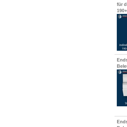
für 
190
Ends
Bele
Ends