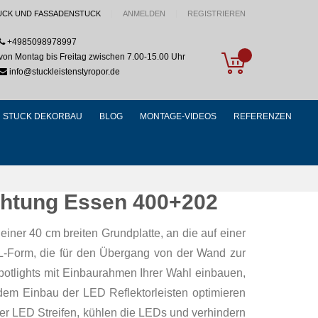
UCK UND FASSADENSTUCK
ANMELDEN
REGISTRIEREN
+4985098978997
My Cart
von Montag bis Freitag zwischen 7.00-15.00 Uhr
info@stuckleistenstyropor.de
STUCK DEKORBAU
BLOG
MONTAGE-VIDEOS
REFERENZEN
uchtung Essen 400+202
einer 40 cm breiten Grundplatte, an die auf einer
e L-Form, die für den Übergang von der Wand zur
Spotlights mit Einbaurahmen Ihrer Wahl einbauen,
t dem Einbau der LED Reflektorleisten optimieren
der LED Streifen, kühlen die LEDs und verhindern