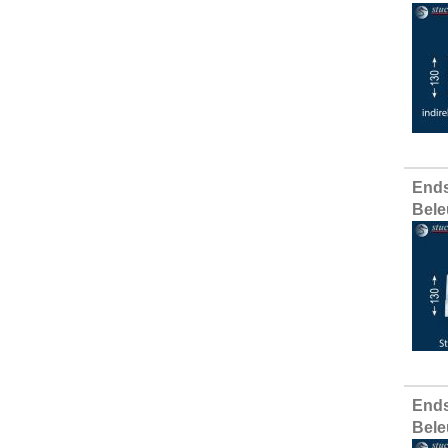
Ends
Bele
Ends
Bele