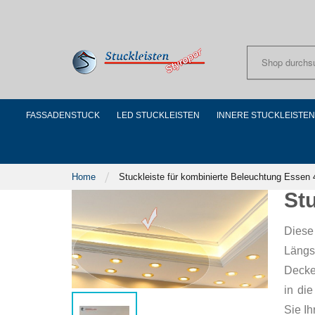
Skip
to
Content
FASSADENSTUCK
LED STUCKLEISTEN
INNERE STUCKLEISTEN
Home
Stuckleiste für kombinierte Beleuchtung Essen
St
Diese 
Längs
Decke
in di
Sie Ih