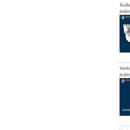
Äuße
indi
Verb
indi