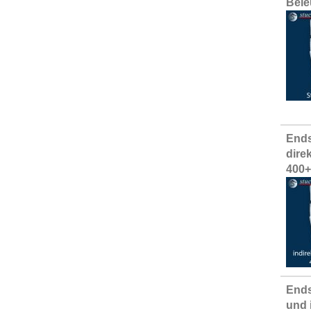
Bele
Ends
dire
400
Ends
und 