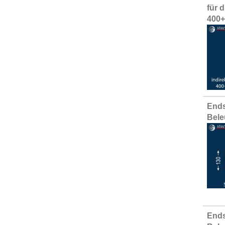
für 
400
Ends
Bele
Ends