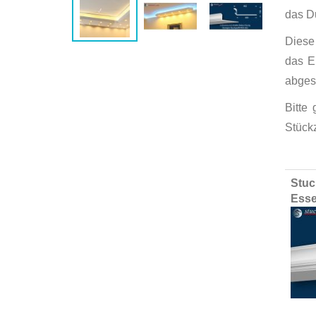
das Du
Diese 
das E
abges
Bitte
Stück
Group
Stuc
produ
Esse
items