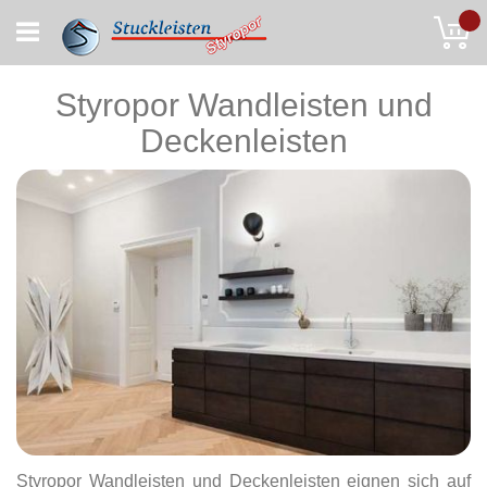
Skip
My
to
Content
Styropor Wandleisten und
Deckenleisten
Styropor Wandleisten und Deckenleisten eignen sich auf