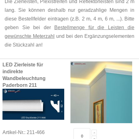
Die Zierleisten, Plexistreifen und Reflektorleisten sind 2 m
lang. Sie können deshalb nur geradzahlige Mengen in
diese Bestellfelder eintragen (z.B. 2 m, 4 m, 6 m, ...). Bitte
geben Sie bei der
Bestellmenge für die Leisten die
gewünschte Meterzahl
und bei den Ergänzungselementen
die Stückzahl an!
Grouped
LED Zierleiste für
product
indirekte
items
Wandbeleuchtung
Paderborn 211
Artikel-Nr.: 211-466