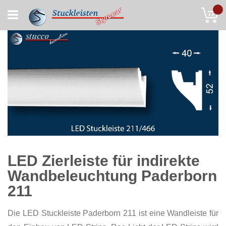
Skip
My
to
Content
LED Zierleiste für indirekte
Wandbeleuchtung Paderborn
211
Die LED Stuckleiste Paderborn 211 ist eine Wandleiste für