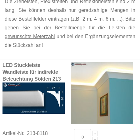
Die Zierleisten, Plexistreifen und Reflektorleisten sind 2 m
lang. Sie können deshalb nur geradzahlige Mengen in
diese Bestellfelder eintragen (z.B. 2 m, 4 m, 6 m, ...). Bitte
geben Sie bei der
Bestellmenge für die Leisten die
gewünschte Meterzahl
und bei den Ergänzungselementen
die Stückzahl an!
Grouped
LED Stuckleiste
product
Wandleiste für indirekte
items
Beleuchtung Sölden 213
Artikel-Nr.: 213-8118