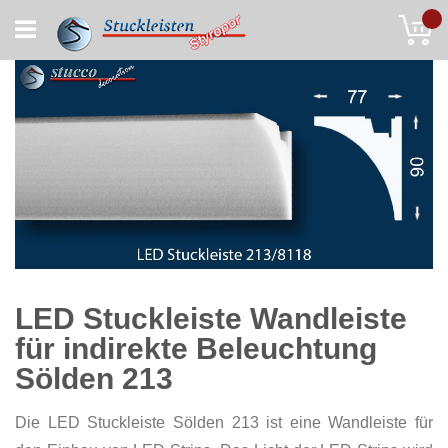
Skip
My
to
Content
LED Stuckleiste Wandleiste
für indirekte Beleuchtung
Sölden 213
Die LED Stuckleiste Sölden 213 ist eine Wandleiste für