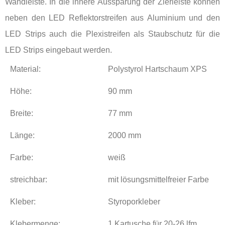
Wandleiste. In die innere Aussparung der Zierleiste können
neben den LED Reflektorstreifen aus Aluminium und den
LED Strips auch die Plexistreifen als Staubschutz für die
LED Strips eingebaut werden.
Material:
Polystyrol Hartschaum XPS
Höhe:
90 mm
Breite:
77 mm
Länge:
2000 mm
Farbe:
weiß
streichbar:
mit lösungsmittelfreier Farbe
Kleber:
Styroporkleber
Klebermenge:
1 Kartusche für 20-26 lfm