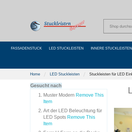
Skip
to
Content
FASSADENSTUCK
LED STUCKLEISTEN
INNERE STUCKLEISTEN
Home
LED Stuckleisten
Stuckleisten für LED Ei
Gesucht nach
L
Muster
Modern
Remove This
Item
Art der LED Beleuchtung
für
LED Spots
Remove This
Item