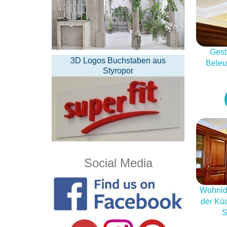
Gest
3D Logos Buchstaben aus
Beleu
Styropor
Social Media
Wohnid
der Kü
S