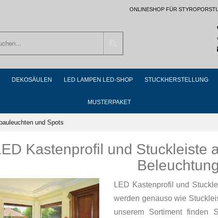
ONLINESHOP FÜR STYROPORST
Suchen
DEKOSÄULEN
LED LAMPEN LED-SHOP
STUCKHERSTELLUNG
MUSTERPAKET
nbauleuchten und Spots
ED Kastenprofil und Stuckleiste a
Beleuchtun
LED Kastenprofil und Stuckle
werden genauso wie Stuckleist
unserem Sortiment finden Si