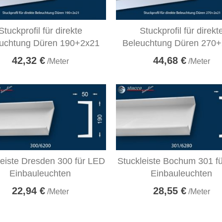
Stuckprofil für direkte
Stuckprofil für direkt
uchtung Düren 190+2x21
Beleuchtung Düren 270
42,32 €
44,68 €
/Meter
/Meter
leiste Dresden 300 für LED
Stuckleiste Bochum 301 f
Einbauleuchten
Einbauleuchten
22,94 €
28,55 €
/Meter
/Meter