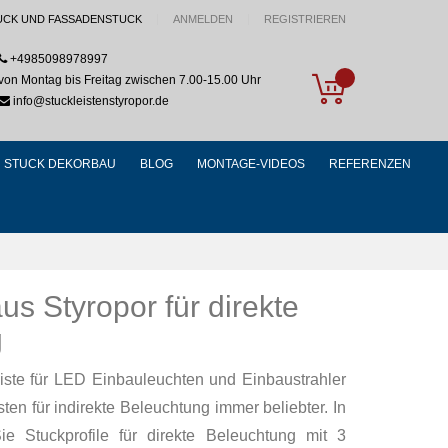
UCK UND FASSADENSTUCK
ANMELDEN
REGISTRIEREN
+4985098978997
My Cart
von Montag bis Freitag zwischen 7.00-15.00 Uhr
info@stuckleistenstyropor.de
STUCK DEKORBAU
BLOG
MONTAGE-VIDEOS
REFERENZEN
us Styropor für direkte
g
iste für LED Einbauleuchten und Einbaustrahler
en für indirekte Beleuchtung immer beliebter. In
e Stuckprofile für direkte Beleuchtung mit 3