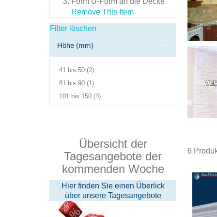
Form
U-Form an die Decke
Remove This Item
Filter löschen
Höhe (mm)
Produkte
41 bis 50
2
Produkt(e)
81 bis 90
1
im
Produkte
101 bis 150
3
Warenkorb
Übersicht der
6
Produk
Tagesangebote der
kommenden Woche
Hier finden Sie einen Überlick
über unsere Tagesangebote