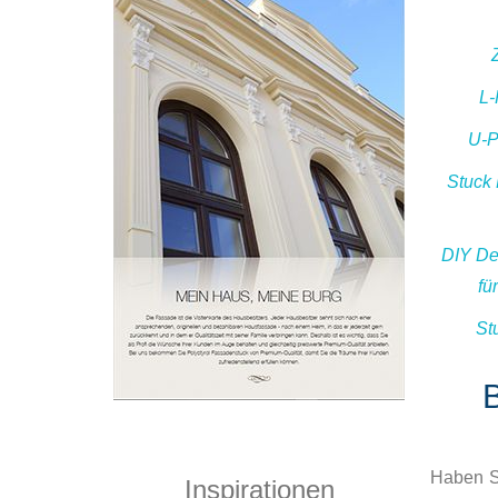
L-
U-P
Stuck 
DIY De
fü
St
Haben S
Inspirationen