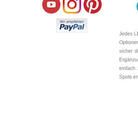
Jedes L
Optione
sicher d
Ergänzu
einfach
Spots en