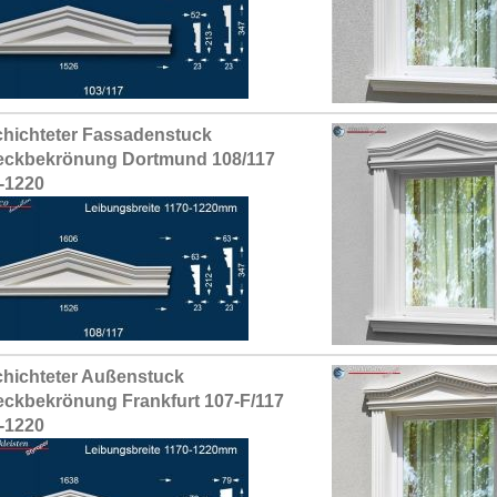
hichteter Fassadenstuck
eckbekrönung Dortmund 108/117
-1220
hichteter Außenstuck
eckbekrönung Frankfurt 107-F/117
-1220