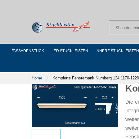
Skip
to
Content
FASSADENSTUCK
LED STUCKLEISTEN
INNERE STUCKLEISTEN
Home
Komplette Fensterbank Nürnberg 124 1170-1220
Ko
Die e
integ
wette
weite
Fenst