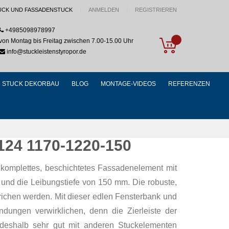
UCK UND FASSADENSTUCK
ANMELDEN
REGISTRIEREN
+4985098978997
My Cart
von Montag bis Freitag zwischen 7.00-15.00 Uhr
info@stuckleistenstyropor.de
STUCK DEKORBAU
BLOG
MONTAGE-VIDEOS
REFERENZEN
124 1170-1220-150
 komplettes, beschichtetes Fassadenelement mit
und die Leibungstiefe von 150 mm. Die robuste,
richen werden. Mit dieser edlen Fensterbank und
ndungen verwirklichen, denn die Zierleiste der
 deshalb sehr gut mit anderen Stuckelementen