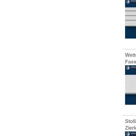
Wett
Fass
Stoß
Zier