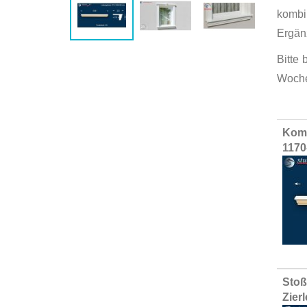
kombi
Ergän
Bitte
Woche
Group
Komp
produ
1170
items
Stoß
Zier