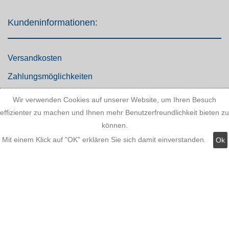
Kundeninformationen:
Versandkosten
Zahlungsmöglichkeiten
AGB
Wir verwenden Cookies auf unserer Website, um Ihren Besuch
effizienter zu machen und Ihnen mehr Benutzerfreundlichkeit bieten zu
Widerrufsbelehrung
können.
Hinweis zum Batteriegesetz
Mit einem Klick auf "OK" erklären Sie sich damit einverstanden.
Ok
Kundeninformationen
Datenschutz
Widerruf