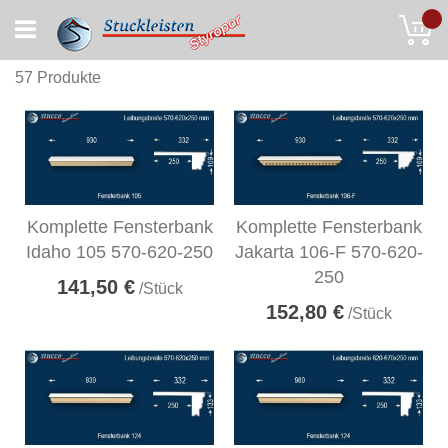
Skip
My
to
Content
57
Produkte
Komplette Fensterbank
Komplette Fensterbank
Idaho 105 570-620-250
Jakarta 106-F 570-620-
250
141,50 €
/Stück
152,80 €
/Stück