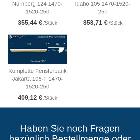
Nürnberg 124 1470-
Idaho 105 1470-1520-
1520-250
250
355,44 €
353,71 €
/Stück
/Stück
Komplette Fensterbank
Jakarta 106-F 1470-
1520-250
409,12 €
/Stück
Haben Sie noch Fragen
bezüglich Bestellmenge oder