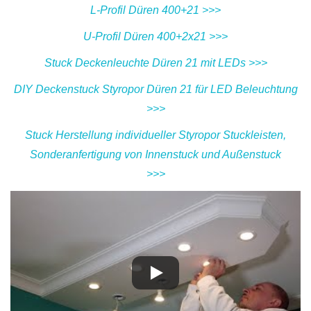
L-Profil Düren 400+21 >>>
U-Profil Düren 400+2x21 >>>
Stuck Deckenleuchte Düren 21 mit LEDs >>>
DIY Deckenstuck Styropor Düren 21 für LED Beleuchtung
>>>
Stuck Herstellung individueller Styropor Stuckleisten,
Sonderanfertigung von Innenstuck und Außenstuck
>>>