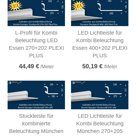
L-Profil für Kombi
LED Lichtleiste für
Beleuchtung LED
Kombi Beleuchtung
Essen 270+202 PLEXI
Essen 400+202 PLEXI
PLUS
PLUS
44,49 €
50,19 €
/Meter
/Meter
Stuckleiste für
LED Lichtleiste für
kombinierte
Kombi Beleuchtung
Beleuchtung München
München 270+205