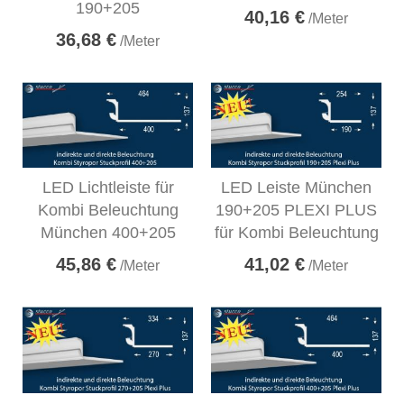
190+205
40,16 €
/Meter
36,68 €
/Meter
LED Lichtleiste für
LED Leiste München
Kombi Beleuchtung
190+205 PLEXI PLUS
München 400+205
für Kombi Beleuchtung
45,86 €
41,02 €
/Meter
/Meter