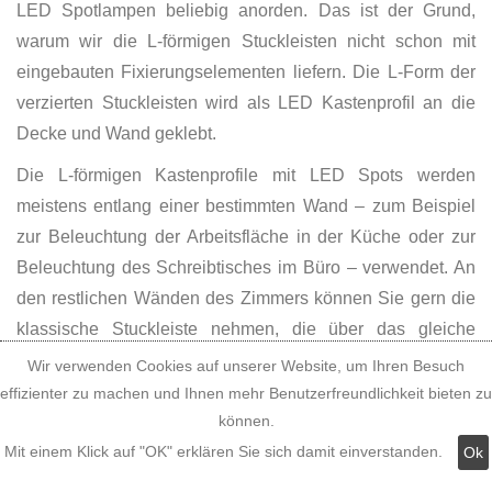
LED Spotlampen beliebig anorden. Das ist der Grund,
warum wir die L-förmigen Stuckleisten nicht schon mit
eingebauten Fixierungselementen liefern. Die L-Form der
verzierten Stuckleisten wird als LED Kastenprofil an die
Decke und Wand geklebt.
Die L-förmigen Kastenprofile mit LED Spots werden
meistens entlang einer bestimmten Wand – zum Beispiel
zur Beleuchtung der Arbeitsfläche in der Küche oder zur
Beleuchtung des Schreibtisches im Büro – verwendet. An
den restlichen Wänden des Zimmers können Sie gern die
klassische Stuckleiste nehmen, die über das gleiche
Muster verfügt. Das gleichnamige, klassische Stuckprofil
Wir verwenden Cookies auf unserer Website, um Ihren Besuch
ist in der Höhe mit dem L-förmigen Kastenprofil für LED
effizienter zu machen und Ihnen mehr Benutzerfreundlichkeit bieten zu
Spots identisch. So zum Beispiel kann die edle Stuckleiste
können.
Trier 14 mit dem LED Kastenprofil Trier 400+14 verbunden
Mit einem Klick auf "OK" erklären Sie sich damit einverstanden.
Ok
werden. Die Zierleiste und die U-Profilleiste für Spots