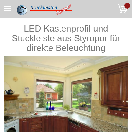
Skip
My
to
Content
LED Kastenprofil und
Stuckleiste aus Styropor für
direkte Beleuchtung