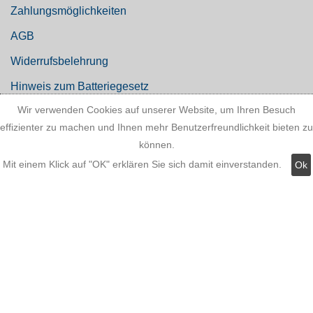
Zahlungsmöglichkeiten
AGB
Widerrufsbelehrung
Hinweis zum Batteriegesetz
Wir verwenden Cookies auf unserer Website, um Ihren Besuch
Kundeninformationen
effizienter zu machen und Ihnen mehr Benutzerfreundlichkeit bieten zu
Datenschutz
können.
Mit einem Klick auf "OK" erklären Sie sich damit einverstanden.
Ok
Widerruf
Kategorien: