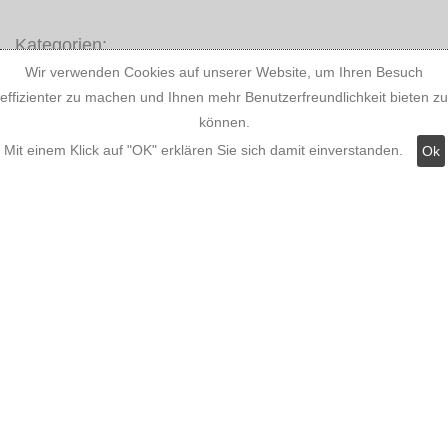
Kategorien:
Wir verwenden Cookies auf unserer Website, um Ihren Besuch
effizienter zu machen und Ihnen mehr Benutzerfreundlichkeit bieten zu
Fassadenstuck
können.
LED Stuckleisten
Mit einem Klick auf "OK" erklären Sie sich damit einverstanden.
Ok
Innere Stuckleisten
Dekosäulen
LED Lampen LED-Shop
Stuckherstellung
Stuck Dekorbau
stuckleistenstyropor.de
|
Über uns
|
impressum