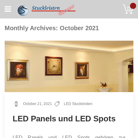
Skip
My
to
Content
Monthly Archives: October 2021
October 21, 2021
LED Stuckleisten
LED Panels und LED Spots
LED Panels und LED Spots gehören zur