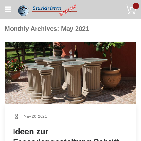
Skip
My
to
Content
Monthly Archives: May 2021
May 26, 2021
Ideen zur