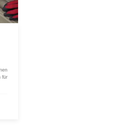
nnen
 für