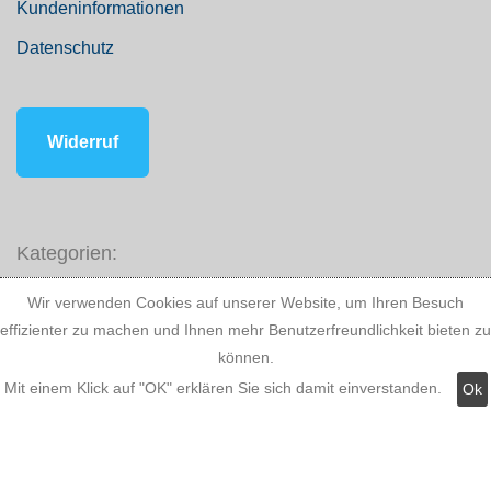
Kundeninformationen
Datenschutz
Widerruf
Kategorien:
Wir verwenden Cookies auf unserer Website, um Ihren Besuch
Fassadenstuck
effizienter zu machen und Ihnen mehr Benutzerfreundlichkeit bieten zu
können.
LED Stuckleisten
Mit einem Klick auf "OK" erklären Sie sich damit einverstanden.
Ok
Innere Stuckleisten
Dekosäulen
LED Lampen LED-Shop