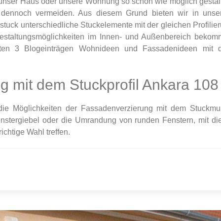
unser Haus oder unsere Wohnung so schön wie möglich gestal
 dennoch vermeiden. Aus diesem Grund bieten wir in uns
tuck unterschiedliche Stuckelemente mit der gleichen Profilie
Gestaltungsmöglichkeiten im Innen- und Außenbereich beko
ten 3 Blogeinträgen Wohnideen und Fassadenideen mit 
g mit dem Stuckprofil Ankara 108
r die Möglichkeiten der Fassadenverzierung mit dem Stuckmu
stergiebel oder die Umrandung von runden Fenstern, mit di
ichtige Wahl treffen.