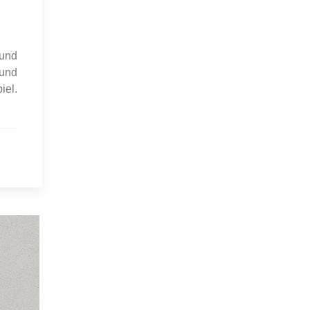
 und
 und
iel.