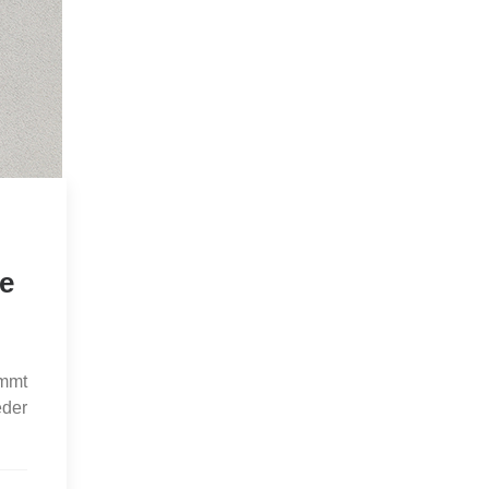
e
ämmt
eder