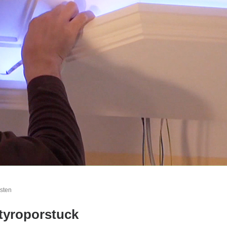
sten
tyroporstuck