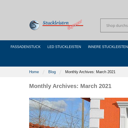
Skip
to
Content
Suchen
FASSADENSTUCK
LED STUCKLEISTEN
INNERE STUCKLEISTEN
Home
Blog
Monthly Archives: March 2021
Monthly Archives: March 2021