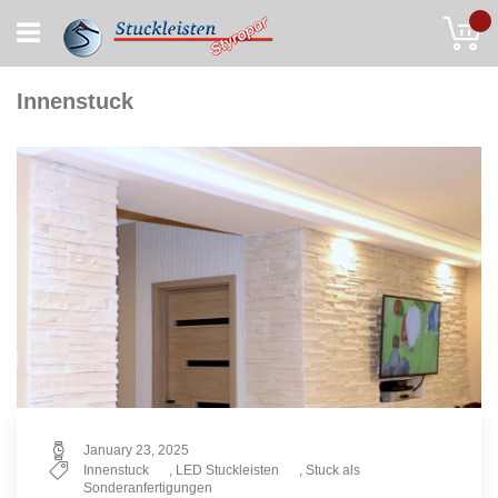
Skip
My
to
Content
Innenstuck
January 23, 2025
Innenstuck
,
LED Stuckleisten
,
Stuck als
Sonderanfertigungen