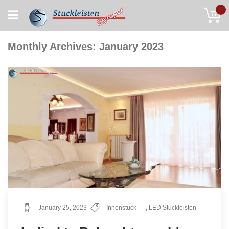
Skip
My
to
Content
Monthly Archives: January 2023
January 25, 2023
Innenstuck
,
LED Stuckleisten