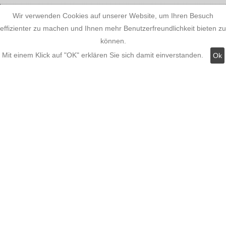
Wir verwenden Cookies auf unserer Website, um Ihren Besuch
effizienter zu machen und Ihnen mehr Benutzerfreundlichkeit bieten zu
Widerruf
können.
Mit einem Klick auf "OK" erklären Sie sich damit einverstanden.
Ok
Kategorien:
Fassadenstuck
LED Stuckleisten
Innere Stuckleisten
Dekosäulen
LED Lampen LED-Shop
Stuckherstellung
Stuck Dekorbau