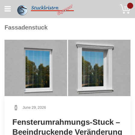
Skip
My
to
Content
Fassadenstuck
June 29, 2026
Fensterumrahmungs-Stuck –
Beeindruckende Veränderung