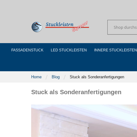
Skip
to
Content
Suchen
FASSADENSTUCK
LED STUCKLEISTEN
INNERE STUCKLEISTEN
Home
Blog
Stuck als Sonderanfertigungen
Stuck als Sonderanfertigungen