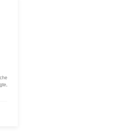
iche
gte,