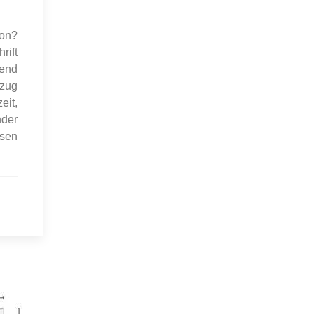
ion?
rift
hend
tzug
eit,
nder
ssen