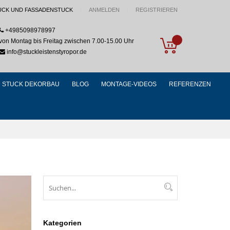
UCK UND FASSADENSTUCK
ANMELDEN
REGISTRIEREN
+4985098978997
My Cart
von Montag bis Freitag zwischen 7.00-15.00 Uhr
info@stuckleistenstyropor.de
STUCK DEKORBAU
BLOG
MONTAGE-VIDEOS
REFERENZEN
Suchen
Suchen
Kategorien