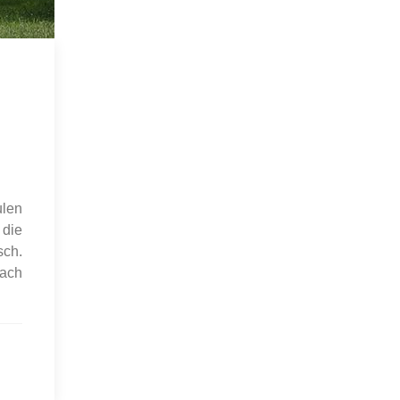
ulen
 die
sch.
fach