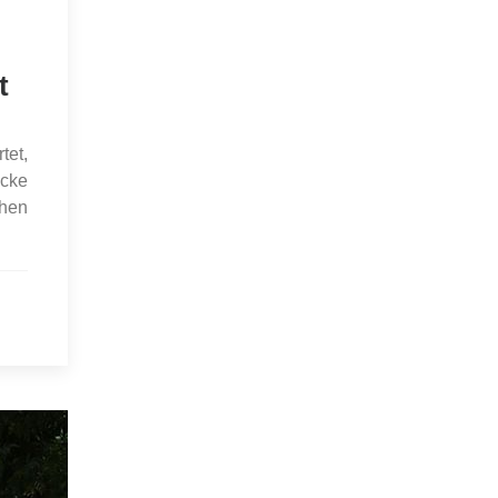
t
tet,
ecke
chen