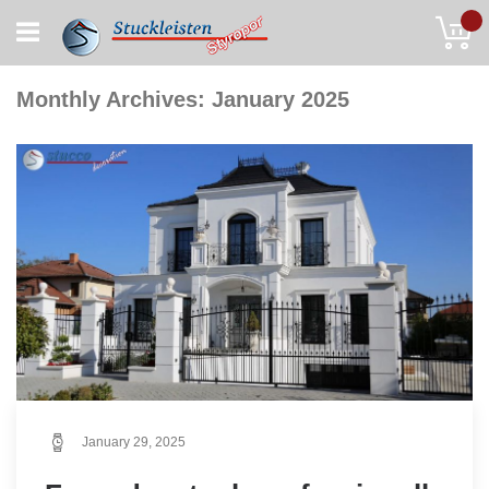
Skip
My
to
Content
Monthly Archives: January 2025
January 29, 2025