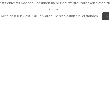
effizienter zu machen und Ihnen mehr Benutzerfreundlichkeit bieten zu
können.
Widerruf
Mit einem Klick auf "OK" erklären Sie sich damit einverstanden.
Ok
Kategorien:
Fassadenstuck
LED Stuckleisten
Innere Stuckleisten
Dekosäulen
LED Lampen LED-Shop
Stuckherstellung
Stuck Dekorbau