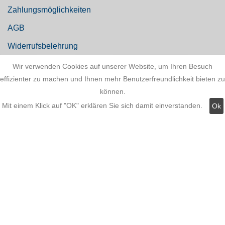
Zahlungsmöglichkeiten
AGB
Widerrufsbelehrung
Hinweis zum Batteriegesetz
Wir verwenden Cookies auf unserer Website, um Ihren Besuch
effizienter zu machen und Ihnen mehr Benutzerfreundlichkeit bieten zu
Kundeninformationen
können.
Datenschutz
Mit einem Klick auf "OK" erklären Sie sich damit einverstanden.
Ok
Widerruf
Kategorien: