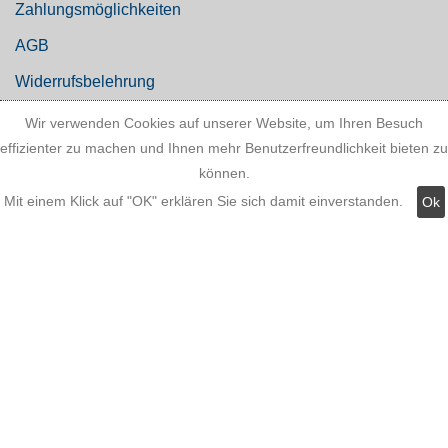
Zahlungsmöglichkeiten
AGB
Widerrufsbelehrung
Hinweis zum Batteriegesetz
Wir verwenden Cookies auf unserer Website, um Ihren Besuch
effizienter zu machen und Ihnen mehr Benutzerfreundlichkeit bieten zu
Kundeninformationen
können.
Datenschutz
Mit einem Klick auf "OK" erklären Sie sich damit einverstanden.
Ok
Widerruf
Kategorien:
Fassadenstuck