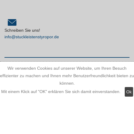
Schreiben Sie uns!
info@stuckleistenstyropor.de
Wir verwenden Cookies auf unserer Website, um Ihren Besuch
effizienter zu machen und Ihnen mehr Benutzerfreundlichkeit bieten zu
können.
Mit einem Klick auf "OK" erklären Sie sich damit einverstanden.
Kundeninformationen:
Ok
Versandkosten
Zahlungsmöglichkeiten