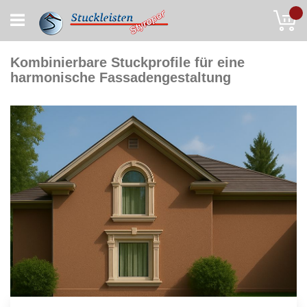
Skip
My
to
Content
Kombinierbare Stuckprofile für eine
harmonische Fassadengestaltung