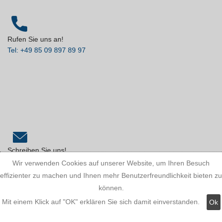
Rufen Sie uns an!
Tel: +49 85 09 897 89 97
Schreiben Sie uns!
info@stuckleistenstyropor.de
Wir verwenden Cookies auf unserer Website, um Ihren Besuch
effizienter zu machen und Ihnen mehr Benutzerfreundlichkeit bieten zu
können.
Mit einem Klick auf "OK" erklären Sie sich damit einverstanden.
Ok